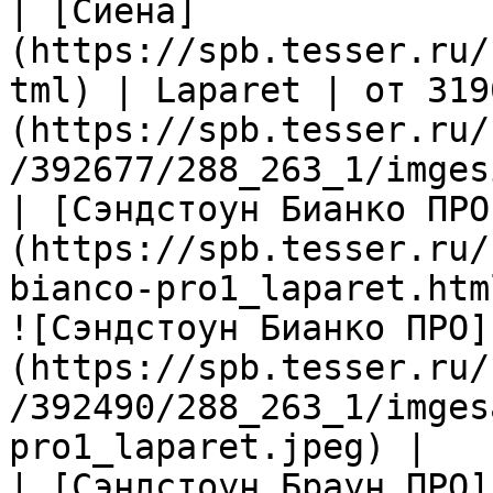
| [Сиена]
(https://spb.tesser.ru/
tml) | Laparet | от 319
(https://spb.tesser.ru/
/392677/288_263_1/imges
| [Сэндстоун Бианко ПРО
(https://spb.tesser.ru/
bianco-pro1_laparet.htm
![Сэндстоун Бианко ПРО]
(https://spb.tesser.ru/
/392490/288_263_1/imges
pro1_laparet.jpeg) |

| [Сэндстоун Браун ПРО]