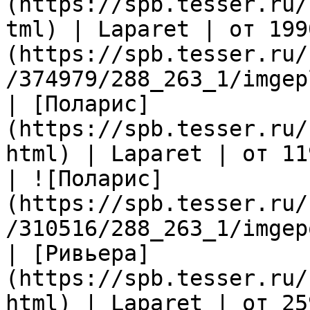
(https://spb.tesser.ru/
tml) | Laparet | от 199
(https://spb.tesser.ru/
/374979/288_263_1/imgep
| [Поларис]
(https://spb.tesser.ru/
html) | Laparet | от 11
| ![Поларис]
(https://spb.tesser.ru/
/310516/288_263_1/imgep
| [Ривьера]
(https://spb.tesser.ru/
html) | Laparet | от 25