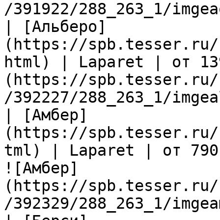
/391922/288_263_1/imgea
| [Альберо]
(https://spb.tesser.ru/
html) | Laparet | от 13
(https://spb.tesser.ru/
/392227/288_263_1/imgea
| [Амбер]
(https://spb.tesser.ru/
tml) | Laparet | от 790
![Амбер]
(https://spb.tesser.ru/
/392329/288_263_1/imgea