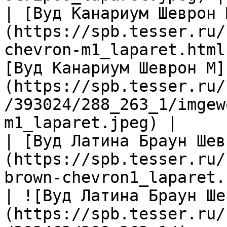
| [Вуд Канариум Шеврон 
(https://spb.tesser.ru/
chevron-m1_laparet.html
[Вуд Канариум Шеврон М]
(https://spb.tesser.ru/
/393024/288_263_1/imgew
m1_laparet.jpeg) |

| [Вуд Латина Браун Шев
(https://spb.tesser.ru/
brown-chevron1_laparet.
| ![Вуд Латина Браун Ше
(https://spb.tesser.ru/