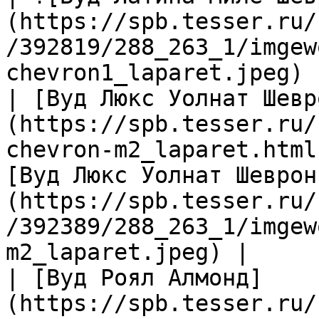
(https://spb.tesser.ru/
/392819/288_263_1/imgew
chevron1_laparet.jpeg) |
| [Вуд Люкс Уолнат Шевр
(https://spb.tesser.ru/
chevron-m2_laparet.html
[Вуд Люкс Уолнат Шеврон
(https://spb.tesser.ru/
/392389/288_263_1/imgew
m2_laparet.jpeg) |

| [Вуд Роял Алмонд]
(https://spb.tesser.ru/