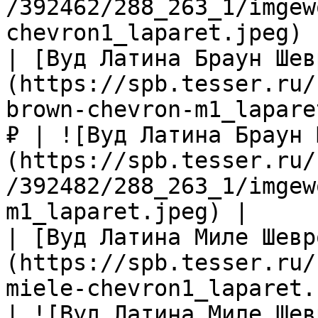
/392462/288_263_1/imgew
chevron1_laparet.jpeg) |
| [Вуд Латина Браун Шев
(https://spb.tesser.ru/
brown-chevron-m1_lapare
₽ | ![Вуд Латина Браун 
(https://spb.tesser.ru/
/392482/288_263_1/imgew
m1_laparet.jpeg) |

| [Вуд Латина Миле Шевр
(https://spb.tesser.ru/
miele-chevron1_laparet.
| ![Вуд Латина Миле Шев