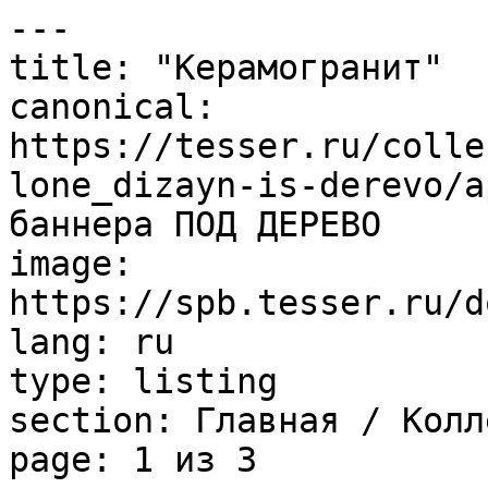
---

title: "Керамогранит"

canonical: 
https://tesser.ru/colle
lone_dizayn-is-derevo/a
баннера ПОД ДЕРЕВО

image: 
https://spb.tesser.ru/d
lang: ru

type: listing

section: Главная / Колл
page: 1 из 3
