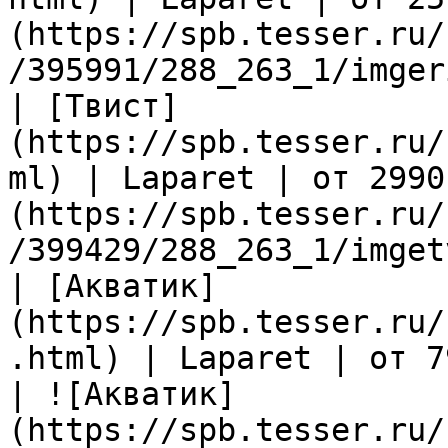
(https://spb.tesser.ru/
/395991/288_263_1/imger
| [Твист]
(https://spb.tesser.ru/
ml) | Laparet | от 2990
(https://spb.tesser.ru/
/399429/288_263_1/imget
| [Акватик]
(https://spb.tesser.ru/
.html) | Laparet | от 7
| ![Акватик]
(https://spb.tesser.ru/