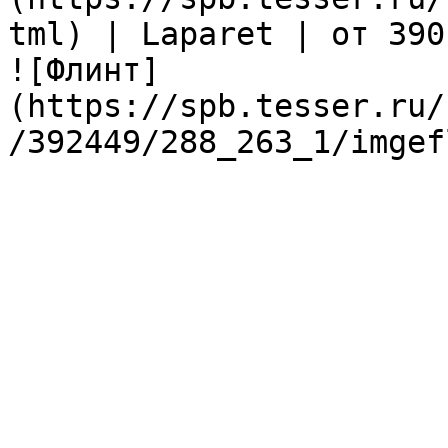
tml) | Laparet | от 390
![Флинт]
(https://spb.tesser.ru/
/392449/288_263_1/imgef