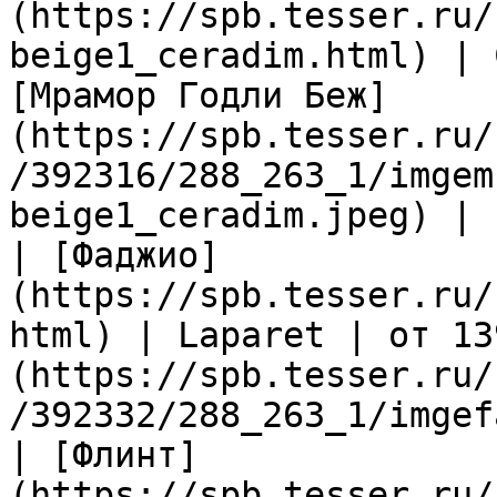
(https://spb.tesser.ru/
beige1_ceradim.html) | 
[Мрамор Годли Беж]
(https://spb.tesser.ru/
/392316/288_263_1/imgem
beige1_ceradim.jpeg) |

| [Фаджио]
(https://spb.tesser.ru/
html) | Laparet | от 13
(https://spb.tesser.ru/
/392332/288_263_1/imgef
| [Флинт]
(https://spb.tesser.ru/