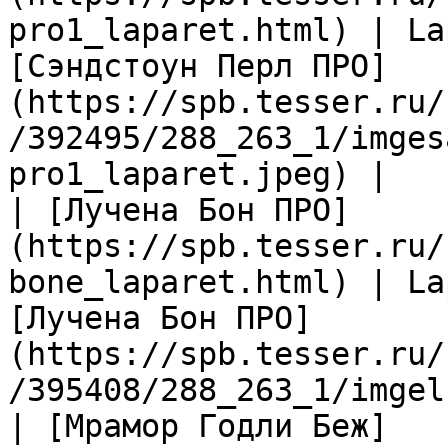
pro1_laparet.html) | La
[Сэндстоун Перл ПРО]
(https://spb.tesser.ru/
/392495/288_263_1/imges
pro1_laparet.jpeg) |

| [Лучена Бон ПРО]
(https://spb.tesser.ru/
bone_laparet.html) | La
[Лучена Бон ПРО]
(https://spb.tesser.ru/
/395408/288_263_1/imgel
| [Мрамор Годли Беж]