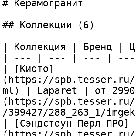
# Керамогранит

## Коллекции (6)

| Коллекция | Бренд | Ц
| --- | --- | --- | --- 
| [Киото]
(https://spb.tesser.ru/
ml) | Laparet | от 2990
(https://spb.tesser.ru/
/399427/288_263_1/imgek
| [Сэндстоун Перл ПРО]
(https://spb.tesser.ru/