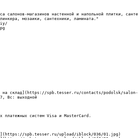
са салонов-магазинов настенной и напольной плитки, санте
линкера, мозаики, сантехники, ламината."

iy/

pg

 на склад](https://spb.tesser.ru/contacts/podolsk/salon-
7, Вс: выходной

х платежных систем Visa и MasterCard.

](https://spb.tesser.ru/upload/iblock/036/01.jpg)
