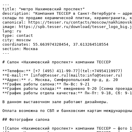
---

title: "метро Нахимовский проспект"

description: "Компания ТЕССЕР в Санкт-Петербурге – адре
склады по продаже керамической плитки, керамогранита, к
canonical: https://tesser.ru/contacts/moscow/nakhimovsk
image: https://spb.tesser.ru/download/tesser_logo_big.j
lang: ru

type: contact

city: moscow

coordinates: 55.663974328454, 37.613264518554

section: Москва

---

# Салон «Нахимовский проспект» компании ТЕССЕР

**Телефон:** [+7 (495) 411-99-77](tel:+74954119977)

**E-mail:** [info@tesser.ru](mailto:info@tesser.ru)

**Адрес:** г. Москва, Симферопольский пр-д, д. 20

**График работы салона:** Пн-Вс: 9-21

**График работы склада:** ежедневно 9-20 [Схема проезда
**График работы отдела качества:** Пн-Пт: 9-18, Сб: 9-1
В данном выставочном зале работают дизайнеры.

Оплата возможна по СБП и банковским картам международны
## Фотографии салона

![Салон «Нахимовский проспект» компании ТЕССЕР — фото 1