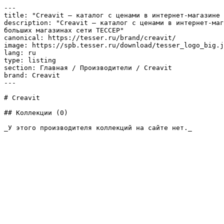
---

title: "Creavit – каталог с ценами в интернет-магазине 
description: "Creavit – каталог с ценами в интернет-маг
больших магазинах сети ТЕССЕР"

canonical: https://tesser.ru/brand/creavit/

image: https://spb.tesser.ru/download/tesser_logo_big.j
lang: ru

type: listing

section: Главная / Производители / Creavit

brand: Creavit

---

# Creavit

## Коллекции (0)

_У этого производителя коллекций на сайте нет._
