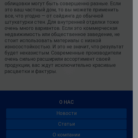
облицовки могут быть совершенно разные. Если
это ваш частный дом, то вы можете применить
все, что угодно — от сайдинга до обычной
штукатурки стен. Для внутренней отделки тоже
очень много вариантов. Если это коммерческая
недвижимость или общественное заведение, не
стоит использовать материалы с низкой
износостойкостью. И это не значит, что результат
будет неказистым. Современные производители
очень сильно расширили ассортимент своей
продукции, вас ждут исключительно красивые
расцветки и фактуры.
О НАС
Новости
Статьи
О компании