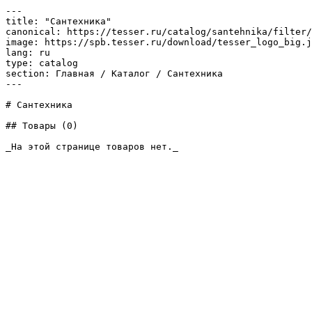
---

title: "Сантехника"

canonical: https://tesser.ru/catalog/santehnika/filter/
image: https://spb.tesser.ru/download/tesser_logo_big.j
lang: ru

type: catalog

section: Главная / Каталог / Сантехника

---

# Сантехника

## Товары (0)

_На этой странице товаров нет._
